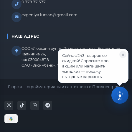
0 779 77 377
evgeniya.lursan@gmail.com
НАШ АДРЕС
ООО «Люрсан-групп», Приднестровье, г. Бендеры, ул.
Калинина 24,
Сейчас 243 товаров со
ф/к 0300048118
скидкой! Спросите про
ОАО «Эксимбанк», г.Бендеры, р/с 2212670000000818
акции или напишите
«скидки» — покажу
выгодные варианты.
Люрсан - стройматериалы и сантехника в Приднестровье.
AI