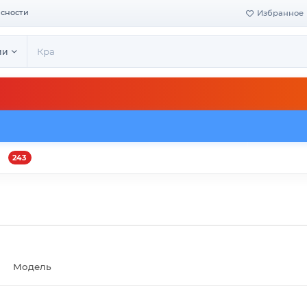
асности
Избранное
ии
243
и
Оплата и доставка
Своё производство
Конта
Модель