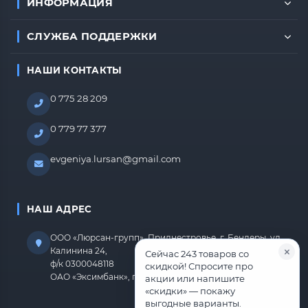
ИНФОРМАЦИЯ
СЛУЖБА ПОДДЕРЖКИ
НАШИ КОНТАКТЫ
0 775 28 209
0 779 77 377
evgeniya.lursan@gmail.com
НАШ АДРЕС
ООО «Люрсан-групп», Приднестровье, г. Бендеры, ул.
Калинина 24,
Сейчас 243 товаров со
ф/к 0300048118
скидкой! Спросите про
ОАО «Эксимбанк», г.Бендеры, р/с 2212670000000818
акции или напишите
«скидки» — покажу
выгодные варианты.