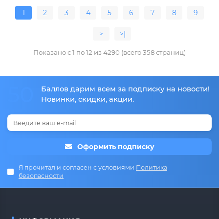
1
2
3
4
5
6
7
8
9
>
>|
Показано с 1 по 12 из 4290 (всего 358 страниц)
50
Баллов дарим всем за подписку на новости!
Новинки, скидки, акции.
Оформить подписку
Я прочитал и согласен с условиями
Политика
безопасности