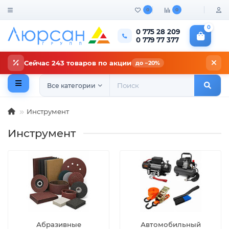
0
0
0
0 775 28 209
0 779 77 377
Сейчас 243 товаров по акции
до −20%
Все категории
Инструмент
Инструмент
Абразивные
Автомобильный