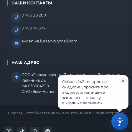
НАШИ КОНТАКТЫ
0 775 28 209
0 779 77 377
evgeniya.lursan@gmail.com
НАШ АДРЕС
ООО «Люрсан-групп», Приднестровье, г. Бендеры, ул.
Калинина 24,
Сейчас 243 товаров со
ф/к 0300048118
скидкой! Спросите про
ОАО «Эксимбанк», г.Бендеры, р/с 2212670000000818
акции или напишите
«скидки» — покажу
выгодные варианты.
Люрсан - стройматериалы и сантехника в Приднестровье.
AI