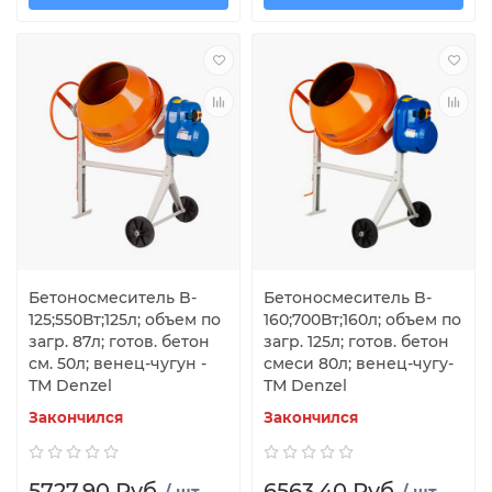
Бетоносмеситель B-
Бетоносмеситель B-
125;550Вт;125л; объем по
160;700Вт;160л; объем по
загр. 87л; готов. бетон
загр. 125л; готов. бетон
см. 50л; венец-чугун -
смеси 80л; венец-чугу-
ТМ Denzel
ТМ Denzel
Закончился
Закончился
5727.90 Руб.
6563.40 Руб.
/ шт
/ шт