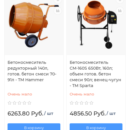
Бетоносмеситель
Бетоносмеситель
редукторный 140л,
СМ-160S 650Вт, 160л;
готов. бетон смеси 70-
объем готов. бетон
91л - TM Hammer
смеси 90л; венец-чугун
- TM Sparta
Очень мало
Очень мало
6263.80 Руб.
4856.50 Руб.
/ шт
/ шт
В корзину
В корзину