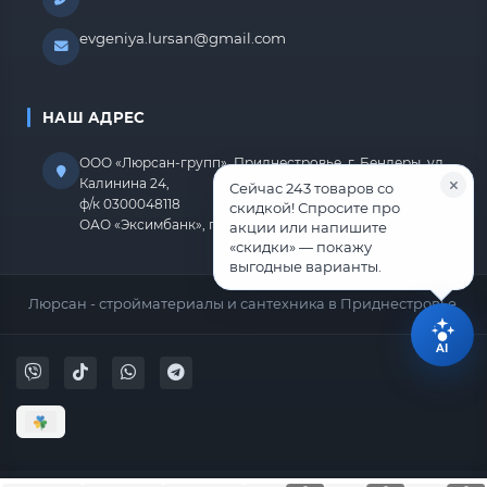
evgeniya.lursan@gmail.com
НАШ АДРЕС
ООО «Люрсан-групп», Приднестровье, г. Бендеры, ул.
Калинина 24,
Сейчас 243 товаров со
ф/к 0300048118
скидкой! Спросите про
ОАО «Эксимбанк», г.Бендеры, р/с 2212670000000818
акции или напишите
«скидки» — покажу
выгодные варианты.
Люрсан - стройматериалы и сантехника в Приднестровье.
AI