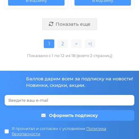
В корзину
В корзину
Показать еще
1
2
>
>|
Показано с 1 по 12 из 18 (всего 2 страниц)
50
Баллов дарим всем за подписку на новости!
Новинки, скидки, акции.
Оформить подписку
Я прочитал и согласен с условиями
Политика
безопасности