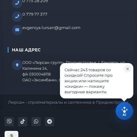
0 775 28 209
0 779 77 377
evgeniya.lursan@gmail.com
НАШ АДРЕС
ООО «Люрсан-групп», Приднестровье, г. Бендеры, ул.
Калинина 24,
Сейчас 243 товаров со
ф/к 0300048118
скидкой! Спросите про
ОАО «Эксимбанк», г.Бендеры, р/с 2212670000000818
акции или напишите
«скидки» — покажу
выгодные варианты.
Люрсан - стройматериалы и сантехника в Приднестровье.
AI