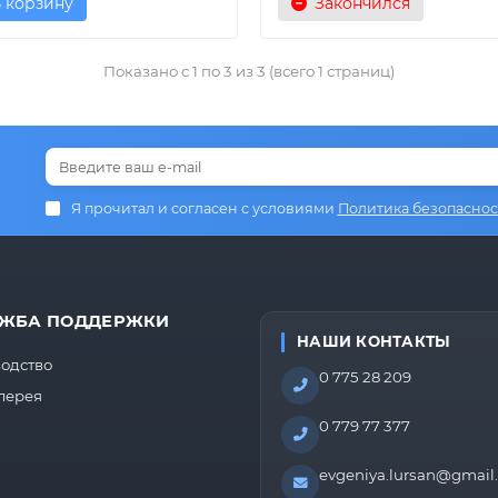
 корзину
Закончился
Показано с 1 по 3 из 3 (всего 1 страниц)
Я прочитал и согласен с условиями
Политика безопаснос
ЖБА ПОДДЕРЖКИ
НАШИ КОНТАКТЫ
одство
0 775 28 209
лерея
0 779 77 377
evgeniya.lursan@gmail