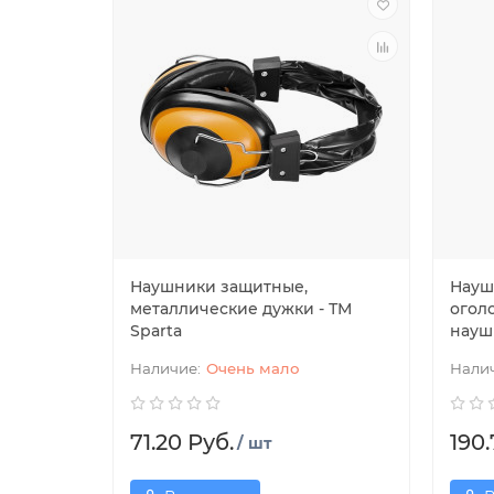
Наушники защитные,
Науш
металлические дужки - ТМ
огол
Sparta
науш
Очень мало
71.20 Руб.
190.
/ шт