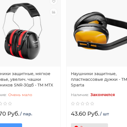
ники защитные, мягкое
Наушники защитные,
овье, увелич. чашки
пластмассовые дужки - Т
ников SNR-30дб - ТМ MTX
Sparta
Очень мало
Закончился
70 Руб.
43.60 Руб.
/ пар.
/ шт