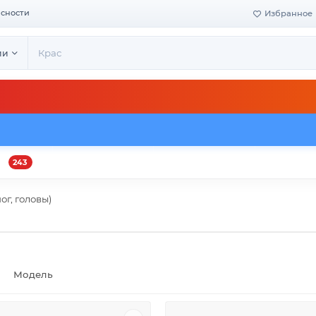
асности
Избранное
ии
243
и
Оплата и доставка
Своё производство
Конта
ог, головы)
Модель