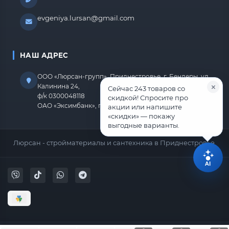
evgeniya.lursan@gmail.com
НАШ АДРЕС
ООО «Люрсан-групп», Приднестровье, г. Бендеры, ул.
Калинина 24,
Сейчас 243 товаров со
ф/к 0300048118
скидкой! Спросите про
ОАО «Эксимбанк», г.Бендеры, р/с 2212670000000818
акции или напишите
«скидки» — покажу
выгодные варианты.
Люрсан - стройматериалы и сантехника в Приднестровье.
AI