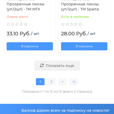
Прозрачные линзы
Прозрачные линзы
(уп.12шт) - TM MTX
(уп.12шт) - TM Sparta
Очень мало
Есть в наличии
33.10 Руб.
28.00 Руб.
/ шт
/ шт
В корзину
В корзину
Показать еще
1
2
>
>|
Показано с 1 по 12 из 15 (всего 2 страниц)
50
Баллов дарим всем за подписку на новости!