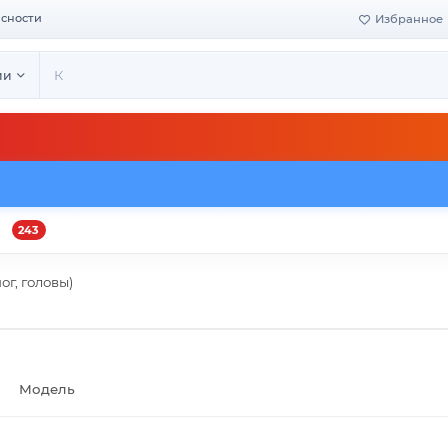
асности
Избранное
ии
243
и
Оплата и доставка
Своё производство
Конта
ог, головы)
Модель