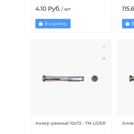
4.10 Руб.
115.
/ шт
В корзину
В
Анкер рамный 10х72 - ТМ LIDER
Анке