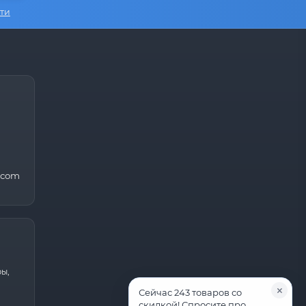
ти
.com
ры,
Сейчас 243 товаров со
скидкой! Спросите про