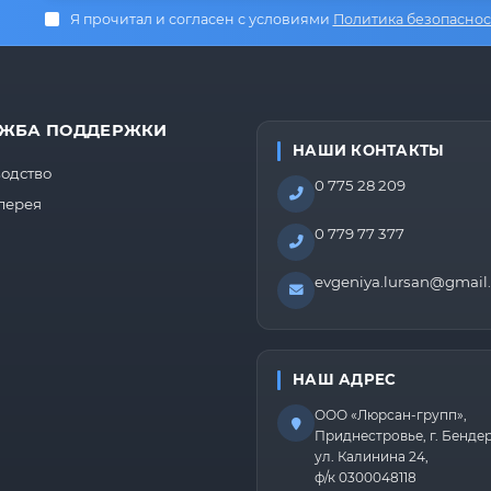
Я прочитал и согласен с условиями
Политика безопаснос
ЖБА ПОДДЕРЖКИ
НАШИ КОНТАКТЫ
одство
0 775 28 209
лерея
0 779 77 377
evgeniya.lursan@gmail
НАШ АДРЕС
ООО «Люрсан-групп»,
Приднестровье, г. Бенде
ул. Калинина 24,
ф/к 0300048118