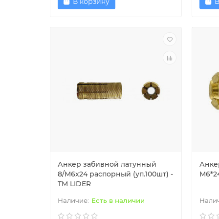
В корзину
В
Анкер забивной латунный
Анке
8/M6x24 распорный (уп.100шт) -
М6*24
TM LIDER
Есть в наличии