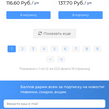
116.60 Руб.
137.70 Руб.
/ уп
/ уп
В корзину
В корзину
Показать еще
1
2
3
4
5
6
7
8
9
>
>|
Показано с 1 по 12 из 223 (всего 19 страниц)
50
Баллов дарим всем за подписку на новости!
Новинки, скидки, акции.