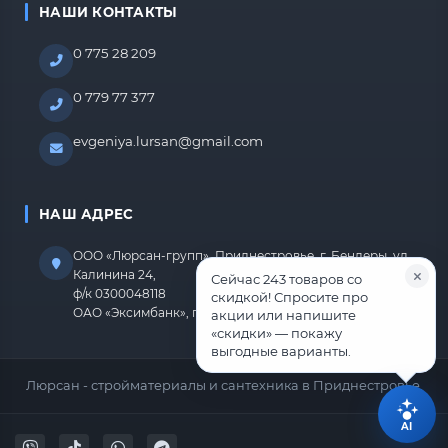
НАШИ КОНТАКТЫ
0 775 28 209
0 779 77 377
evgeniya.lursan@gmail.com
НАШ АДРЕС
ООО «Люрсан-групп», Приднестровье, г. Бендеры, ул.
Калинина 24,
Сейчас 243 товаров со
ф/к 0300048118
скидкой! Спросите про
ОАО «Эксимбанк», г.Бендеры, р/с 2212670000000818
акции или напишите
«скидки» — покажу
выгодные варианты.
Люрсан - стройматериалы и сантехника в Приднестровье.
AI