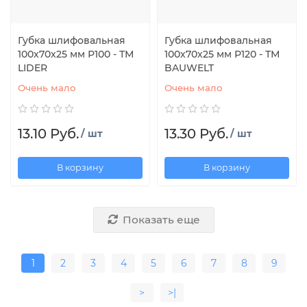
Губка шлифовальная
Губка шлифовальная
100х70х25 мм Р100 - ТМ
100х70х25 мм Р120 - ТМ
LIDER
BAUWELT
Очень мало
Очень мало
13.10 Руб.
13.30 Руб.
/ шт
/ шт
В корзину
В корзину
Показать еще
1
2
3
4
5
6
7
8
9
>
>|