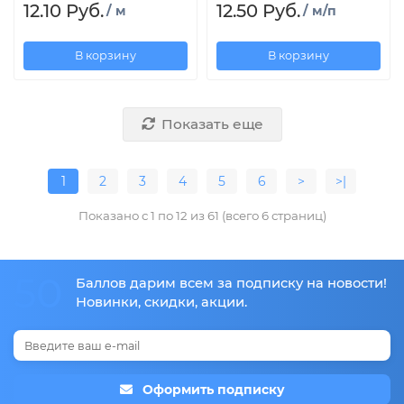
12.10 Руб.
12.50 Руб.
/ м
/ м/п
В корзину
В корзину
Показать еще
1
2
3
4
5
6
>
>|
Показано с 1 по 12 из 61 (всего 6 страниц)
50
Баллов дарим всем за подписку на новости!
Новинки, скидки, акции.
Оформить подписку