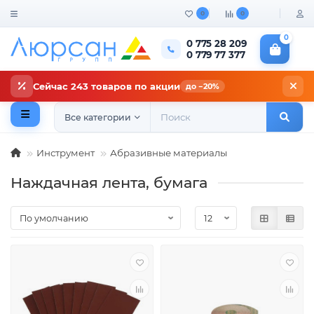
0
0
0
0 775 28 209
0 779 77 377
Сейчас 243 товаров по акции
до −20%
Все категории
Инструмент
Абразивные материалы
Наждачная лента, бумага