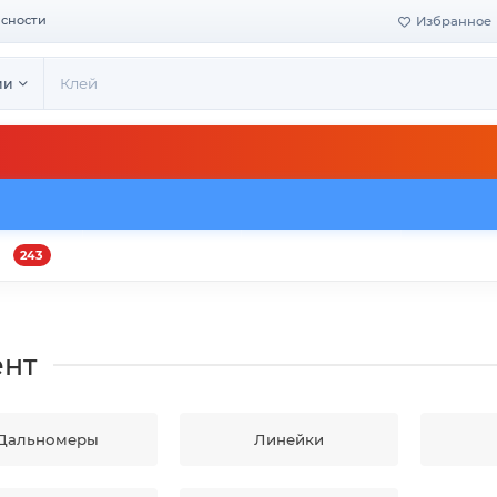
асности
Избранное
ии
243
и
Оплата и доставка
Своё производство
Конта
ент
Дальномеры
Линейки