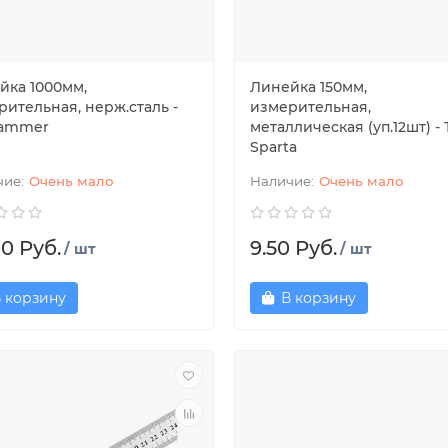
йка 1000мм,
Линейка 150мм,
рительная, нерж.сталь -
измерительная,
ammer
металлическая (уп.12шт) -
Sparta
Очень мало
Очень мало
80 Руб.
9.50 Руб.
/ шт
/ шт
 корзину
В корзину