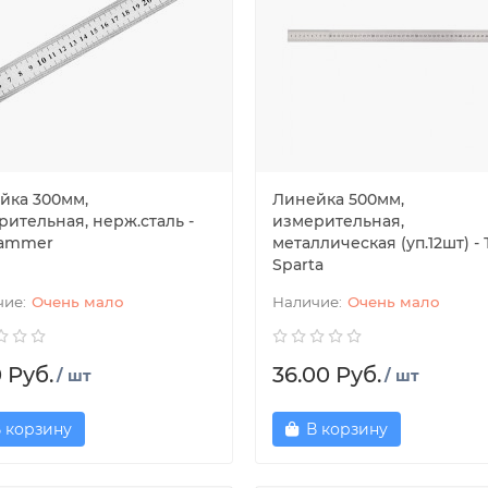
йка 300мм,
Линейка 500мм,
рительная, нерж.сталь -
измерительная,
ammer
металлическая (уп.12шт) -
Sparta
Очень мало
Очень мало
0 Руб.
36.00 Руб.
/ шт
/ шт
 корзину
В корзину