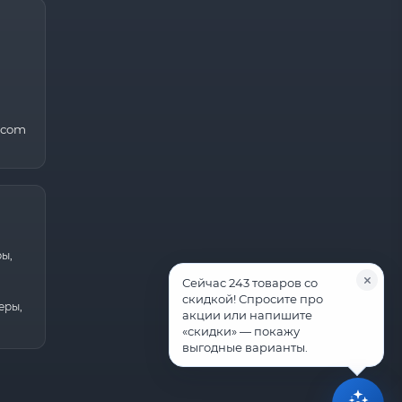
.com
ры,
Сейчас 243 товаров со
скидкой! Спросите про
еры,
акции или напишите
«скидки» — покажу
выгодные варианты.