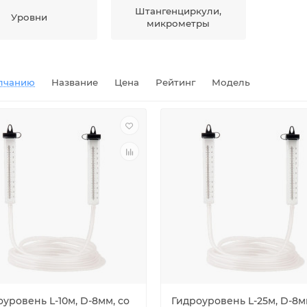
Штангенциркули,
Уровни
микрометры
лчанию
Название
Цена
Рейтинг
Модель
уровень L-10м, D-8мм, со
Гидроуровень L-25м, D-8м