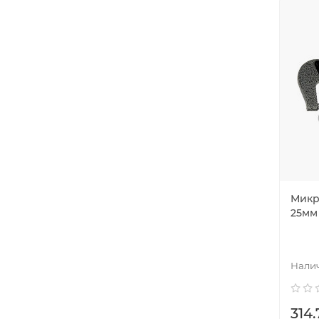
Микр
25мм
314.