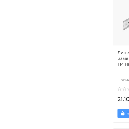
Лине
изме
ТМ H
21.1
В