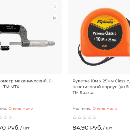
ометр механический, 0-
Рулетка 10м х 25мм Classic,
 - ТМ MTX
пластиковый корпус (уп.6ш
TM Sparta.
Очень мало
Очень мало
70 Руб.
84.90 Руб.
/ шт
/ шт