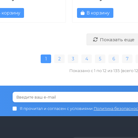
 корзину
В корзину
Показать еще
1
2
3
4
5
6
7
Показано с 1 по 12 из 135 (всего 1
Я прочитал и согласен с условиями
Политика безопаснос