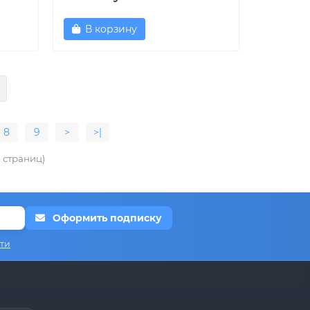
В корзину
8
9
>
>|
2 страниц)
Оформить подписку
ти