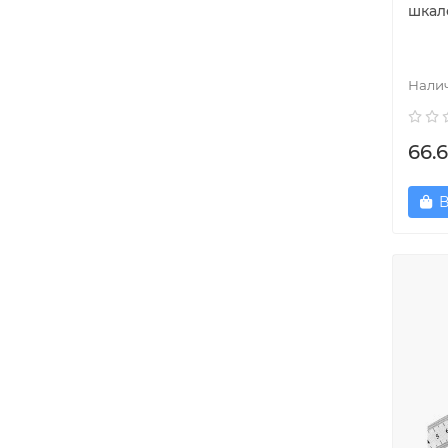
шкал
66.6
В