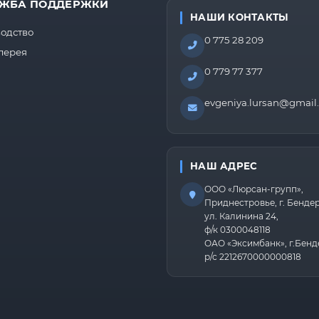
ЖБА ПОДДЕРЖКИ
НАШИ КОНТАКТЫ
одство
0 775 28 209
лерея
0 779 77 377
evgeniya.lursan@gmail
НАШ АДРЕС
ООО «Люрсан-групп»,
Приднестровье, г. Бенде
ул. Калинина 24,
ф/к 0300048118
ОАО «Эксимбанк», г.Бенд
р/с 2212670000000818