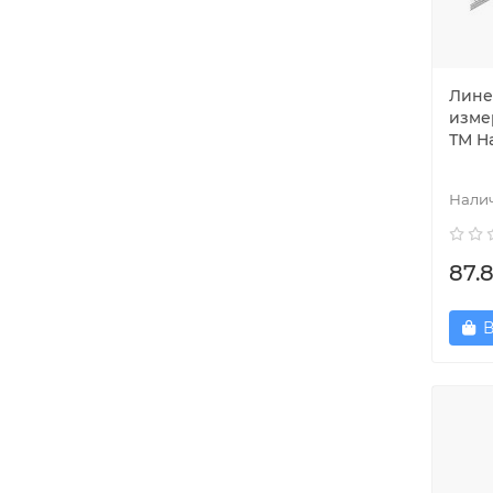
Лине
изме
ТМ H
87.
В