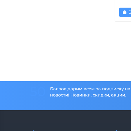
В
50
Баллов дарим всем за подписку на
новости! Новинки, скидки, акции.