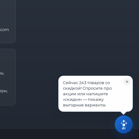
.com
ры,
Сейчас 243 товаров со
скидкой! Спросите про
еры,
акции или напишите
«скидки» — покажу
выгодные варианты.
AI