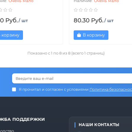
Очень мало
Очень мало
0 Руб.
80.30 Руб.
/ шт
/ шт
 корзину
В корзину
Показано с 1 по 8 из 8 (всего 1 страниц)
Я прочитал и согласен с условиями
Политика безопаснос
ЖБА ПОДДЕРЖКИ
НАШИ КОНТАКТЫ
одство