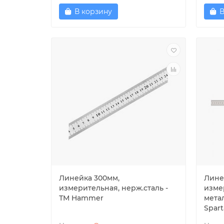
В корзину
В
Линейка 300мм,
Лине
измерительная, нерж.сталь -
изме
ТМ Hammer
метал
Spart