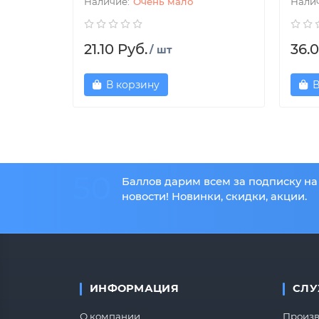
Очень мало
21.10 Руб.
36.0
/ шт
В корзину
В
50
Баллов дарим всем за подписку на
новости! Новинки, скидки, акции.
ИНФОРМАЦИЯ
СЛУ
О компании
Произв