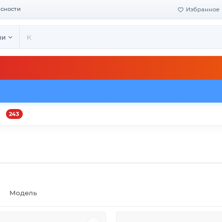
асности
Избранное
ии
243
и
Оплата и доставка
Своё производство
Конта
Модель