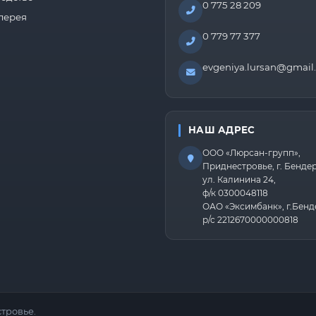
0 775 28 209
лерея
0 779 77 377
evgeniya.lursan@gmail
НАШ АДРЕС
ООО «Люрсан-групп»,
Приднестровье, г. Бенде
ул. Калинина 24,
ф/к 0300048118
ОАО «Эксимбанк», г.Бенд
р/с 2212670000000818
тровье.