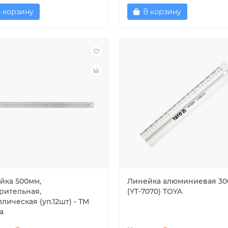
 корзину
В корзину
йка 500мм,
Линейка алюминиевая 3
рительная,
(YT-7070) TOYA
лическая (уп.12шт) - ТМ
a