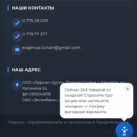
НАШИ КОНТАКТЫ
0 775 28 209
0 779 77 377
evgeniya.lursan@gmail.com
НАШ АДРЕС
ООО «Люрсан-групп», Приднестровье, г. Бендеры, ул.
Калинина 24,
Сейчас 243 товаров со
ф/к 0300048118
скидкой! Спросите про
ОАО «Эксимбанк», г.Бендеры, р/с 2212670000000818
акции или напишите
«скидки» — покажу
выгодные варианты.
Люрсан - стройматериалы и сантехника в Приднестровье.
AI