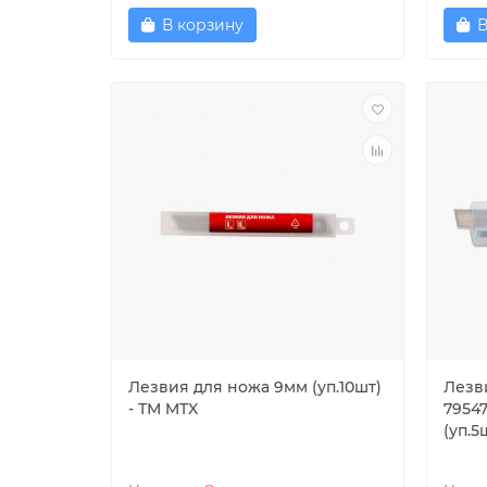
В корзину
В
Лезвия для ножа 9мм (уп.10шт)
Лезв
- ТМ MTX
79547
(уп.5