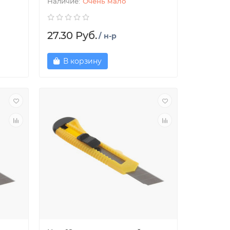
Очень мало
27.30 Руб.
/ н-р
В корзину