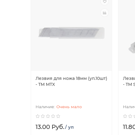
Лезвия для ножа 18мм (уп.10шт)
Лезви
- ТМ MTX
- ТМ 
Очень мало
13.00 Руб.
11.8
/ уп