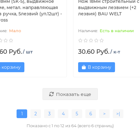
18мм (SK-5), выдвижное
Нож 18мм строительный с
ие, метал. направляющая
выдвижным лезвием (+2
 ручка, 5лезвий (уп.12шт) -
лезвия) BAU WELT
ross
Мало
Есть в наличии
60 Руб.
30.60 Руб.
/ шт
/ к-т
 корзину
В корзину
Показать еще
1
2
3
4
5
6
>
>|
Показано с 1 по 12 из 64 (всего 6 страниц)