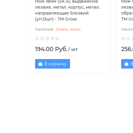
Нож 18мм (SK-5), выдвижное
Нож 
лезвие, метал. корпус, метал.
лезв
направляющая 5лезвий
обрез
(уп.12шт) - ТМ Gross
ТМ G
Очень мало
194.00 Руб.
256.
/ шт
В корзину
В