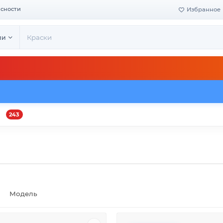
асности
Избранное
ии
243
и
Оплата и доставка
Своё производство
Конта
Модель