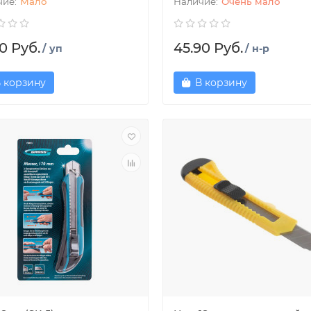
Мало
Очень мало
0 Руб.
45.90 Руб.
/ уп
/ н-р
 корзину
В корзину