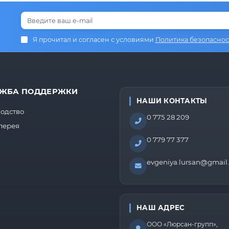
Я прочитал и согласен с условиями
Политика безопаснос
ЖБА ПОДДЕРЖКИ
НАШИ КОНТАКТЫ
одство
0 775 28 209
лерея
0 779 77 377
evgeniya.lursan@gmail
НАШ АДРЕС
ООО «Люрсан-групп»,