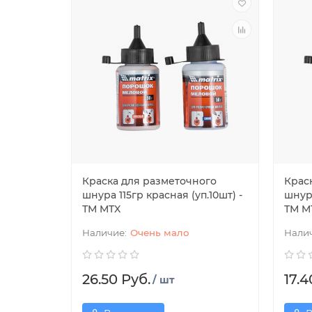
Краска для разметочного
Крас
шнура 115гр красная (уп.10шт) -
шнура
ТМ MTX
ТМ M
Очень мало
26.50 Руб.
17.4
/ шт