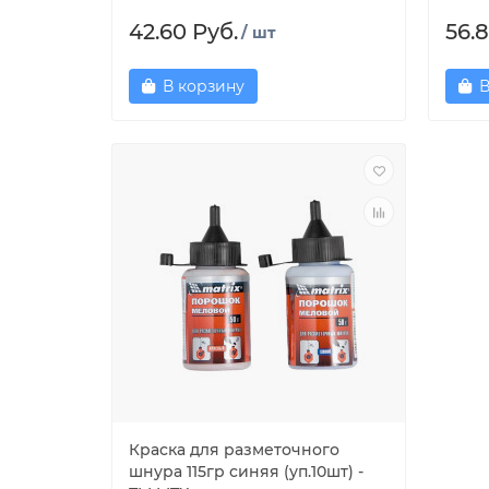
42.60 Руб.
56.8
/ шт
В корзину
В
Краска для разметочного
шнура 115гр синяя (уп.10шт) -