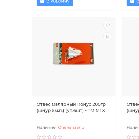
В корзину
В
Отвес малярный Конус 200гр
Отве
(шнур 5м.п.) (уп.6шт) - ТМ MTX
(шнур
Очень мало