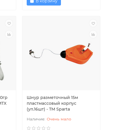
В корзину
00гр
Шнур разметочный 15м
MTX
пластмассовый корпус
(уп.16шт) - ТМ Sparta
Очень мало