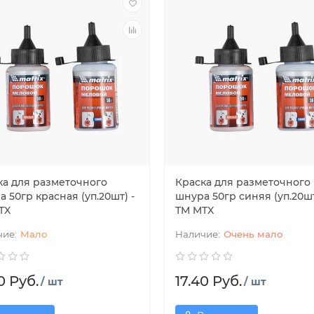
ка для разметочного
Краска для разметочного
 50гр красная (уп.20шт) -
шнура 50гр синяя (уп.20шт
TX
ТМ MTX
Мало
Очень мало
0 Руб.
17.40 Руб.
/ шт
/ шт