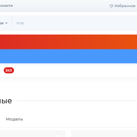
асности
Избранное
ии
243
и
Оплата и доставка
Своё производство
Конта
ные
Модель