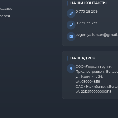
НАШИ КОНТАКТЫ
одство
0 775 28 209
лерея
0 779 77 377
evgeniya.lursan@gmail
НАШ АДРЕС
ООО «Люрсан-групп»,
Приднестровье, г. Бенде
ул. Калинина 24,
ф/к 0300048118
ОАО «Эксимбанк», г.Бенд
р/с 2212670000000818