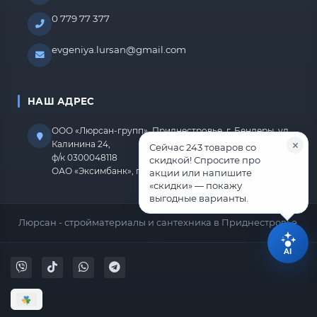
0 779 77 377
evgeniya.lursan@gmail.com
НАШ АДРЕС
ООО «Люрсан-групп», Приднестровье, г. Бендеры, ул.
Калинина 24,
Сейчас 243 товаров со
ф/к 0300048118
скидкой! Спросите про
ОАО «Эксимбанк», г.Бендеры, р/с 2212670000000818
акции или напишите
«скидки» — покажу
выгодные варианты.
Люрсан - стройматериалы и сантехника в Приднестровье.
AI