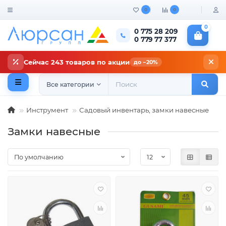
0
0
0
0 775 28 209
0 779 77 377
Сейчас 243 товаров по акции
до −20%
Все категории
Инструмент
Садовый инвентарь, замки навесные
Замки навесные