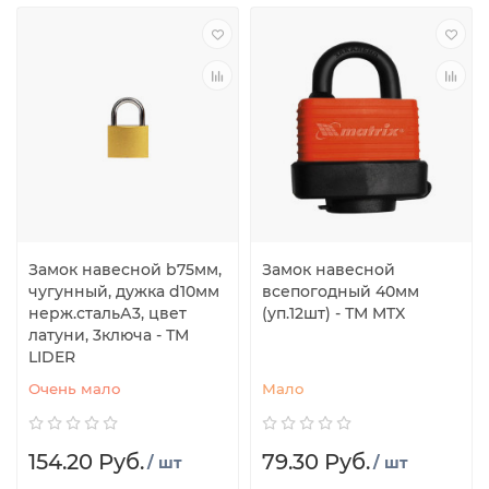
Замок навесной b75мм,
Замок навесной
чугунный, дужка d10мм
всепогодный 40мм
нерж.стальА3, цвет
(уп.12шт) - ТМ MTX
латуни, 3ключа - ТМ
LIDER
Очень мало
Мало
154.20 Руб.
79.30 Руб.
/ шт
/ шт