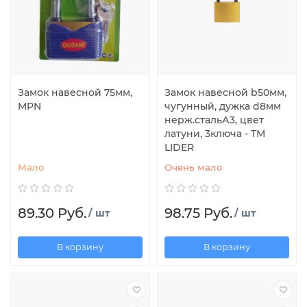
Замок навесной 75мм,
Замок навесной b50мм,
MPN
чугунный, дужка d8мм
нерж.стальА3, цвет
латуни, 3ключа - ТМ
LIDER
Мало
Очень мало
89.30 Руб.
98.75 Руб.
/ шт
/ шт
В корзину
В корзину