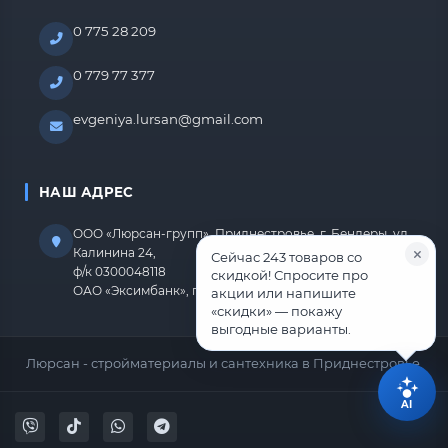
0 775 28 209
0 779 77 377
evgeniya.lursan@gmail.com
НАШ АДРЕС
ООО «Люрсан-групп», Приднестровье, г. Бендеры, ул.
Калинина 24,
Сейчас 243 товаров со
ф/к 0300048118
скидкой! Спросите про
ОАО «Эксимбанк», г.Бендеры, р/с 2212670000000818
акции или напишите
«скидки» — покажу
выгодные варианты.
Люрсан - стройматериалы и сантехника в Приднестровье.
AI