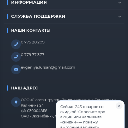
ИНФОРМАЦИЯ
СЛУЖБА ПОДДЕРЖКИ
НАШИ КОНТАКТЫ
0 775 28 209
0 779 77 377
evgeniya.lursan@gmail.com
НАШ АДРЕС
ООО «Люрсан-групп», Приднестровье, г. Бендеры, ул.
Калинина 24,
Сейчас 243 товаров со
ф/к 0300048118
скидкой! Спросите про
ОАО «Эксимбанк», г.Бендеры, р/с 2212670000000818
акции или напишите
«скидки» — покажу
выгодные варианты.