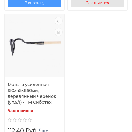
В корзину
Закончился
Мотыга усиленная
150х45х860мм,
деревянный черенок
(уп.5/1) - ТМ Сибртех
Закончился
112.40 Руб.
/ шт