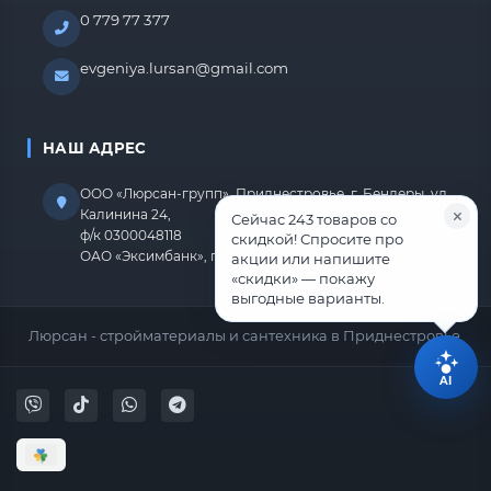
0 779 77 377
evgeniya.lursan@gmail.com
НАШ АДРЕС
ООО «Люрсан-групп», Приднестровье, г. Бендеры, ул.
Калинина 24,
Сейчас 243 товаров со
ф/к 0300048118
скидкой! Спросите про
ОАО «Эксимбанк», г.Бендеры, р/с 2212670000000818
акции или напишите
«скидки» — покажу
выгодные варианты.
Люрсан - стройматериалы и сантехника в Приднестровье.
AI