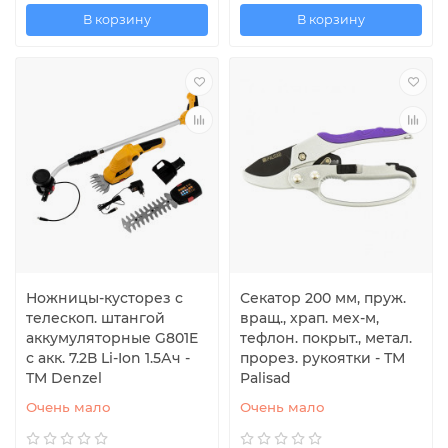
В корзину
В корзину
Ножницы-кусторез с
Секатор 200 мм, пруж.
телескоп. штангой
вращ., храп. мех-м,
аккумуляторные G801E
тефлон. покрыт., метал.
с акк. 7.2В Li-Ion 1.5Ач -
прорез. рукоятки - ТМ
TM Denzel
Palisad
Очень мало
Очень мало