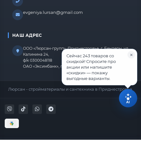
evgeniya.lursan@gmail.com
НАШ АДРЕС
ООО «Люрсан-групп», Приднестровье, г. Бендеры, ул.
Калинина 24,
Сейчас 243 товаров со
ф/к 0300048118
скидкой! Спросите про
ОАО «Эксимбанк», г.Бендеры, р/с 2212670000000818
акции или напишите
«скидки» — покажу
выгодные варианты.
Люрсан - стройматериалы и сантехника в Приднестровье.
AI