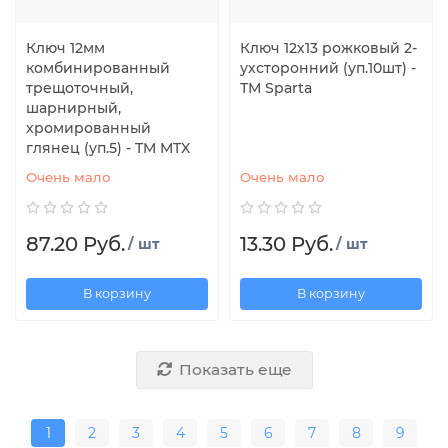
Ключ 12мм
Ключ 12х13 рожковый 2-
комбинированный
ухсторонний (уп.10шт) -
трещоточный,
ТМ Sparta
шарнирный,
хромированный
глянец (уп.5) - TM MTX
Очень мало
Очень мало
87.20 Руб.
13.30 Руб.
/ шт
/ шт
В корзину
В корзину
Показать еще
1
2
3
4
5
6
7
8
9