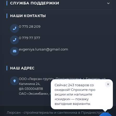
СЛУЖБА ПОДДЕРЖКИ
НАШИ КОНТАКТЫ
0 775 28 209
0 779 77 377
evgeniya.lursan@gmail.com
НАШ АДРЕС
ООО «Люрсан-групп», Приднестровье, г. Бендеры, ул.
Калинина 24,
Сейчас 243 товаров со
ф/к 0300048118
скидкой! Спросите про
ОАО «Эксимбанк», г.Бендеры, р/с 2212670000000818
акции или напишите
«скидки» — покажу
выгодные варианты.
Люрсан - стройматериалы и сантехника в Приднестровье.