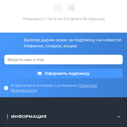
>
>|
Показано с 1 по 12 из 210 (всего 18 страниц)
50
Баллов дарим всем за подписку на новости!
Новинки, скидки, акции.
Оформить подписку
Я прочитал и согласен с условиями
Политика
безопасности
ИНФОРМАЦИЯ