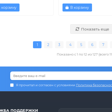
 корзину
В корзину
Показать еще
1
2
3
4
5
6
7
Показано с 1 по 12 из 127 (всего 1
Я прочитал и согласен с условиями
Политика безопаснос
ЖБА ПОДДЕРЖКИ