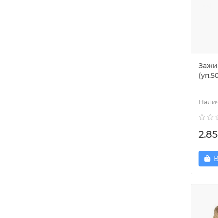
Зажи
(уп.5
2.85
В