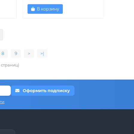
В корзину
8
9
>
>|
1 страниц)
Оформить подписку
ти