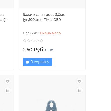
ая
Зажим для троса 3,0мм
шт) -
(уп.100шт) - ТМ LIDER
Очень мало
2.50 Руб.
/ шт
В корзину