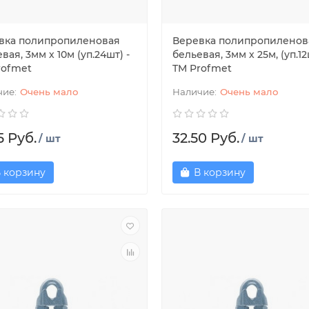
вка полипропиленовая
Веревка полипропиленов
вая, 3мм х 10м (уп.24шт) -
бельевая, 3мм х 25м, (уп.12
rofmet
TM Profmet
Очень мало
Очень мало
5 Руб.
32.50 Руб.
/ шт
/ шт
 корзину
В корзину