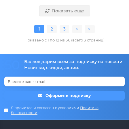
Показать еще
1
2
3
>
>|
Показано с 1 по 12 из 36 (всего 3 страниц)
50
Баллов дарим всем за подписку на новости!
Новинки, скидки, акции.
Оформить подписку
Я прочитал и согласен с условиями
Политика
безопасности