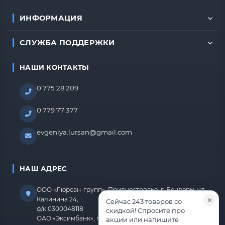
ИНФОРМАЦИЯ
СЛУЖБА ПОДДЕРЖКИ
НАШИ КОНТАКТЫ
0 775 28 209
0 779 77 377
evgeniya.lursan@gmail.com
НАШ АДРЕС
ООО «Люрсан-групп», Приднестровье, г. Бендеры, ул.
Калинина 24,
Сейчас 243 товаров со
ф/к 0300048118
скидкой! Спросите про
ОАО «Эксимбанк», г.Бендеры, р/с 2212670000000818
акции или напишите