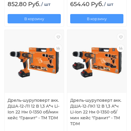
852.80 Руб.
654.40 Руб.
/ шт
/ шт
В корзину
В корзину
Дрель-шуруповерт акк.
Дрель-шуруповерт акк.
ДША-12-Л1 12 В 1,3 А*ч Li-
ДША-12-ЛК1 12 В 1,3 А*ч
Ion 22 Нм 0-1350 об/мин
Li-Ion 22 Нм 0-1350 об/
кейс "Гранит" - TM TDM
мин кейс "Гранит" - TM
TDM