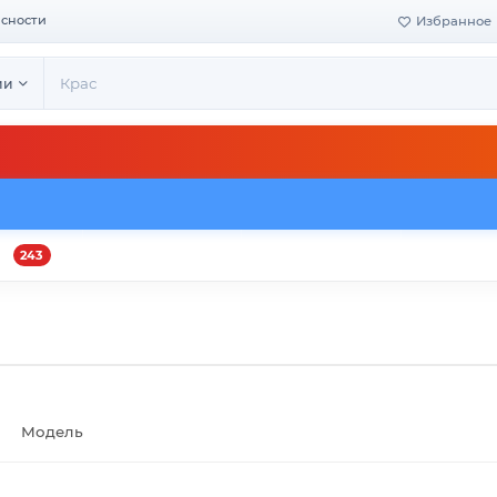
асности
Избранное
ии
243
и
Оплата и доставка
Своё производство
Конта
Модель