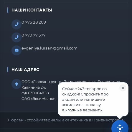
НАШИ КОНТАКТЫ
0 775 28 209
0 779 77 377
evgeniya.lursan@gmail.com
НАШ АДРЕС
ООО «Люрсан-групп», Приднестровье, г. Бендеры, ул.
Калинина 24,
Сейчас 243 товаров со
ф/к 0300048118
скидкой! Спросите про
ОАО «Эксимбанк», г.Бендеры, р/с 2212670000000818
акции или напишите
«скидки» — покажу
выгодные варианты.
Люрсан - стройматериалы и сантехника в Приднестровье.