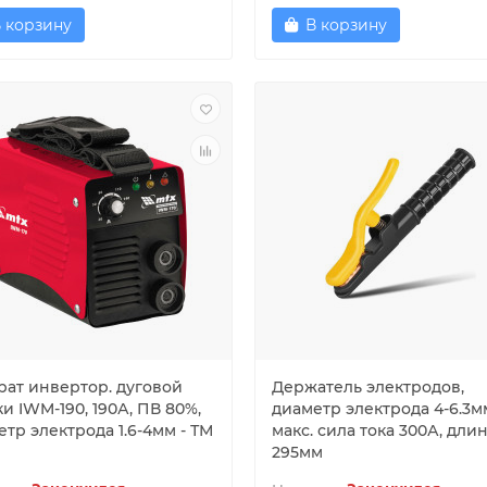
 корзину
В корзину
рат инвертор. дуговой
Держатель электродов,
и IWM-190, 190А, ПВ 80%,
диаметр электрода 4-6.3м
тр электрода 1.6-4мм - ТМ
макс. сила тока 300А, дли
295мм