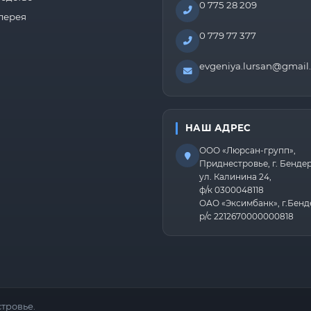
0 775 28 209
лерея
0 779 77 377
evgeniya.lursan@gmail
НАШ АДРЕС
ООО «Люрсан-групп»,
Приднестровье, г. Бенде
ул. Калинина 24,
ф/к 0300048118
ОАО «Эксимбанк», г.Бенд
р/с 2212670000000818
тровье.