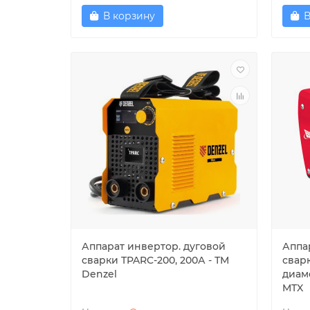
В корзину
В
Аппарат инвертор. дуговой
Аппа
сварки TPARC-200, 200А - ТМ
сварк
Denzel
диаме
MTX