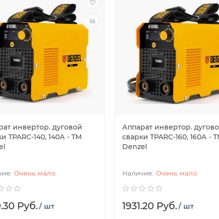
рат инвертор. дуговой
Аппарат инвертор. дугов
и TPARC-140, 140А - ТМ
сварки TPARC-160, 160А - 
el
Denzel
Очень мало
Очень мало
.30 Руб.
1931.20 Руб.
/ шт
/ шт