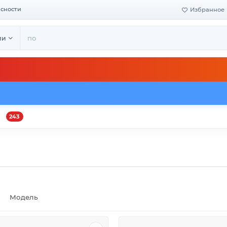
асности
Избранное
ии
243
и
Оплата и доставка
Своё производство
Конта
Модель