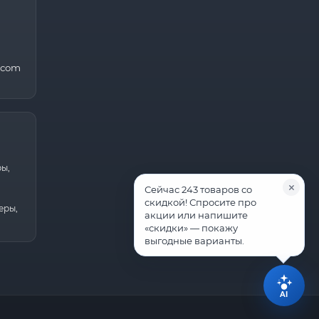
.com
ры,
Сейчас 243 товаров со
скидкой! Спросите про
еры,
акции или напишите
«скидки» — покажу
выгодные варианты.
AI