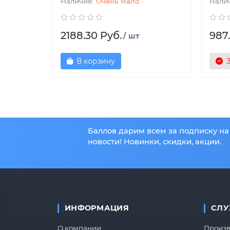
Очень мало
2188.30 Руб.
987
/ шт
В корзину
50
Баллов дарим всем за подписку на
новости! Новинки, скидки, акции.
ИНФОРМАЦИЯ
СЛУ
О компании
Произв