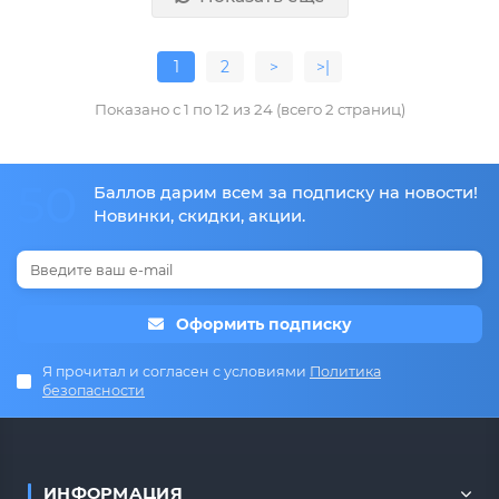
1
2
>
>|
Показано с 1 по 12 из 24 (всего 2 страниц)
50
Баллов дарим всем за подписку на новости!
Новинки, скидки, акции.
Оформить подписку
Я прочитал и согласен с условиями
Политика
безопасности
ИНФОРМАЦИЯ