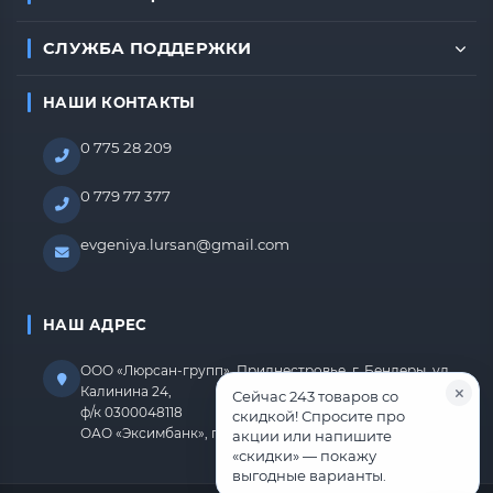
СЛУЖБА ПОДДЕРЖКИ
НАШИ КОНТАКТЫ
0 775 28 209
0 779 77 377
evgeniya.lursan@gmail.com
НАШ АДРЕС
ООО «Люрсан-групп», Приднестровье, г. Бендеры, ул.
Калинина 24,
Сейчас 243 товаров со
ф/к 0300048118
скидкой! Спросите про
ОАО «Эксимбанк», г.Бендеры, р/с 2212670000000818
акции или напишите
«скидки» — покажу
выгодные варианты.