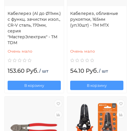
Кабелерез (Al до Ø11мм.)
Кабелерез, обливные
с функц. зачистки изол.,
рукоятки, 165мм
CR-V сталь, 170мм,
(уп.10шт) - TM MTX
серия
"МастерЭлектрик" - ТМ
TDM
Очень мало
Очень мало
153.60 Руб.
54.10 Руб.
/ шт
/ шт
В корзину
В корзину