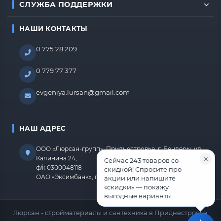
СЛУЖБА ПОДДЕРЖКИ
НАШИ КОНТАКТЫ
0 775 28 209
0 779 77 377
evgeniya.lursan@gmail.com
НАШ АДРЕС
ООО «Люрсан-групп», Приднестровье, г. Бендеры, ул.
Калинина 24,
Сейчас 243 товаров со
ф/к 0300048118
скидкой! Спросите про
ОАО «Эксимбанк», г.Бендеры, р/с 2212670000000818
акции или напишите
«скидки» — покажу
выгодные варианты.
Люрсан - стройматериалы и сантехника в Приднестровье.