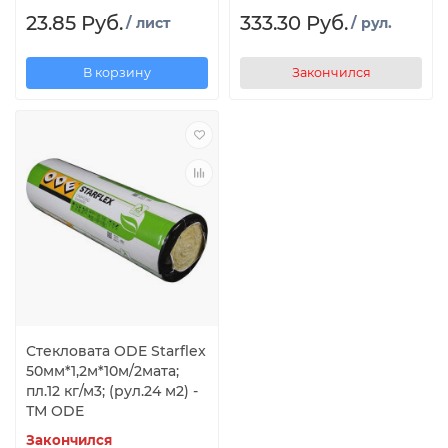
23.85 Руб.
333.30 Руб.
/ лист
/ рул.
В корзину
Закончился
Стекловата ODE Starflex
50мм*1,2м*10м/2мата;
пл.12 кг/м3; (рул.24 м2) -
ТМ ODE
Закончился