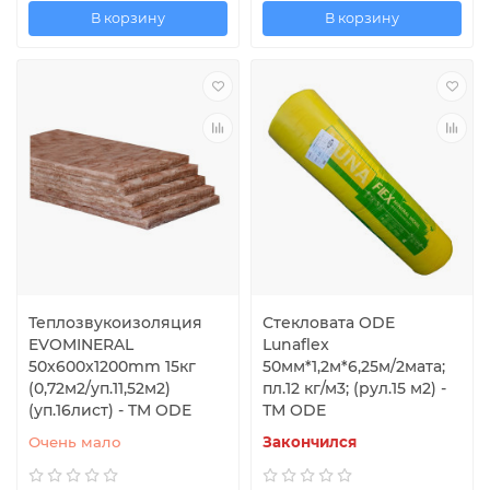
В корзину
В корзину
Теплозвукоизоляция
Стекловата ODE
EVOMINERAL
Lunaflex
50x600x1200mm 15кг
50мм*1,2м*6,25м/2мата;
(0,72м2/уп.11,52м2)
пл.12 кг/м3; (рул.15 м2) -
(уп.16лист) - TM ODE
ТМ ODE
Очень мало
Закончился