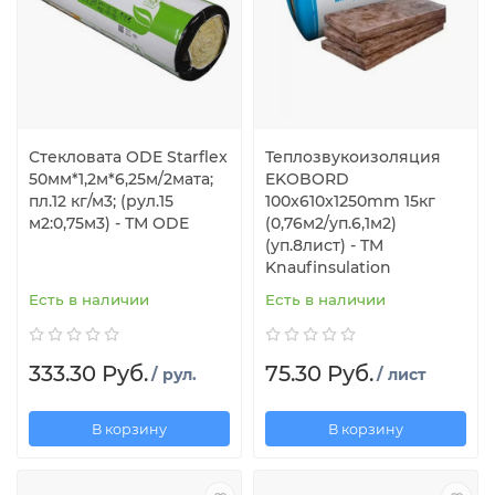
Стекловата ODE Starflex
Теплозвукоизоляция
50мм*1,2м*6,25м/2мата;
EKOBORD
пл.12 кг/м3; (рул.15
100x610x1250mm 15кг
м2:0,75м3) - ТМ ODE
(0,76м2/уп.6,1м2)
(уп.8лист) - TM
Knaufinsulation
Есть в наличии
Есть в наличии
333.30 Руб.
75.30 Руб.
/ рул.
/ лист
В корзину
В корзину