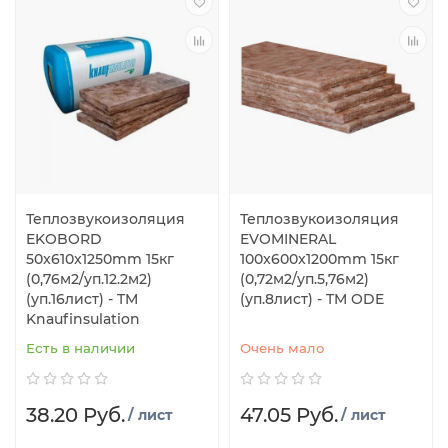
Теплозвукоизоляция
Теплозвукоизоляция
EKOBORD
EVOMINERAL
50x610x1250mm 15кг
100x600x1200mm 15кг
(0,76м2/уп.12.2м2)
(0,72м2/уп.5,76м2)
(уп.16лист) - TM
(уп.8лист) - TM ODE
Knaufinsulation
Есть в наличии
Очень мало
38.20 Руб.
47.05 Руб.
/ лист
/ лист