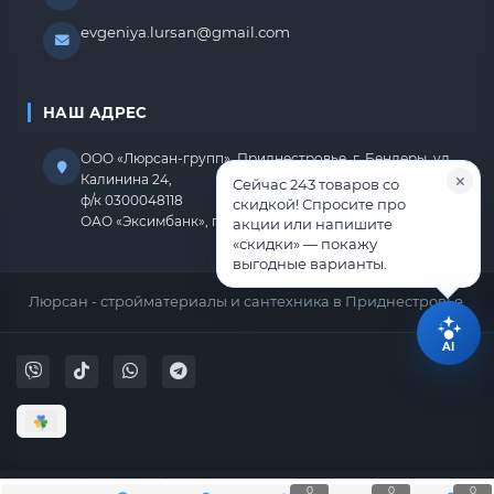
evgeniya.lursan@gmail.com
НАШ АДРЕС
ООО «Люрсан-групп», Приднестровье, г. Бендеры, ул.
Калинина 24,
Сейчас 243 товаров со
ф/к 0300048118
скидкой! Спросите про
ОАО «Эксимбанк», г.Бендеры, р/с 2212670000000818
акции или напишите
«скидки» — покажу
выгодные варианты.
Люрсан - стройматериалы и сантехника в Приднестровье.
AI
0
0
0