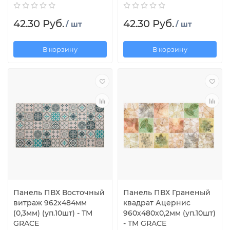
42.30 Руб.
42.30 Руб.
/ шт
/ шт
В корзину
В корзину
Панель ПВХ Восточный
Панель ПВХ Граненый
витраж 962х484мм
квадрат Ацернис
(0,3мм) (уп.10шт) - ТМ
960х480х0,2мм (уп.10шт)
GRACE
- ТМ GRACE