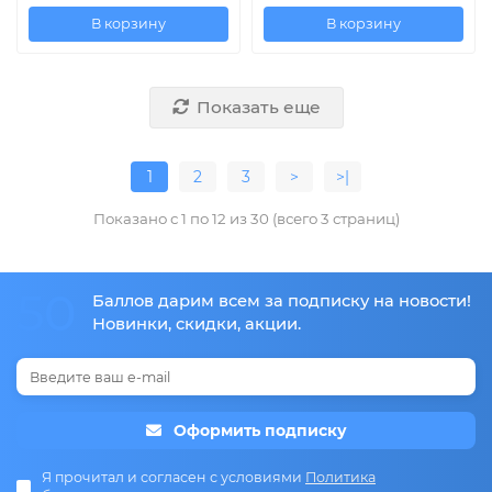
В корзину
В корзину
Показать еще
1
2
3
>
>|
Показано с 1 по 12 из 30 (всего 3 страниц)
50
Баллов дарим всем за подписку на новости!
Новинки, скидки, акции.
Оформить подписку
Я прочитал и согласен с условиями
Политика