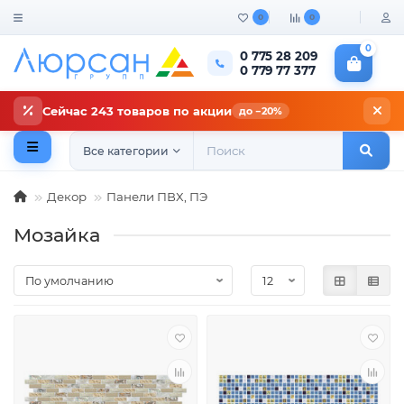
0
0
0
0 775 28 209
0 779 77 377
Сейчас 243 товаров по акции
до −20%
Все категории
Декор
Панели ПВХ, ПЭ
Мозайка