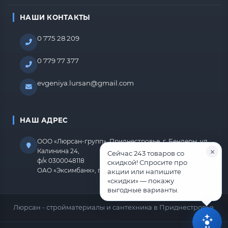
НАШИ КОНТАКТЫ
0 775 28 209
0 779 77 377
evgeniya.lursan@gmail.com
НАШ АДРЕС
ООО «Люрсан-групп», Приднестровье, г. Бендеры, ул.
Калинина 24,
Сейчас 243 товаров со
ф/к 0300048118
скидкой! Спросите про
ОАО «Эксимбанк», г.Бендеры, р/с 2212670000000818
акции или напишите
«скидки» — покажу
выгодные варианты.
Люрсан - стройматериалы и сантехника в Приднестровье.