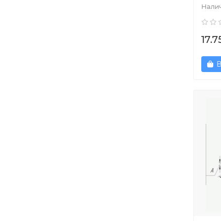
17.7
В