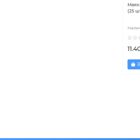
Маяк 
(25 ш
11.4
В