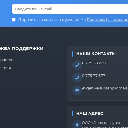
Я прочитал и согласен с условиями
Политика безопаснос
ЖБА ПОДДЕРЖКИ
НАШИ КОНТАКТЫ
одство
0 775 28 209
лерея
0 779 77 377
evgeniya.lursan@gmail
НАШ АДРЕС
ООО «Люрсан-групп»,