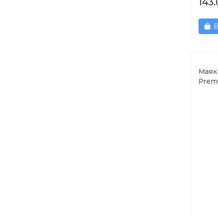
143.
В
Маяк 
Prem