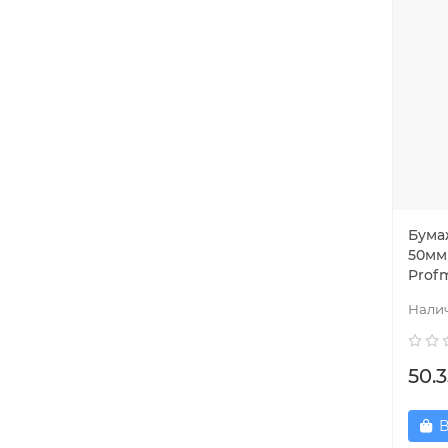
Бума
50мм 
Prof
50.3
В