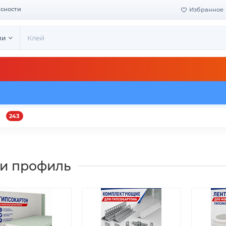
асности
Избранное
ии
243
и
Оплата и доставка
Своё производство
Конта
 и профиль