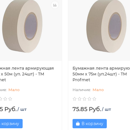
жная лента армирующая
Бумажная лента армиру
х 50м (уп. 24шт) - TM
50мм х 75м (уп.24шт) - TM
met
Profmet
Мало
Мало
5 Руб.
75.85 Руб.
/ шт
/ шт
 корзину
В корзину