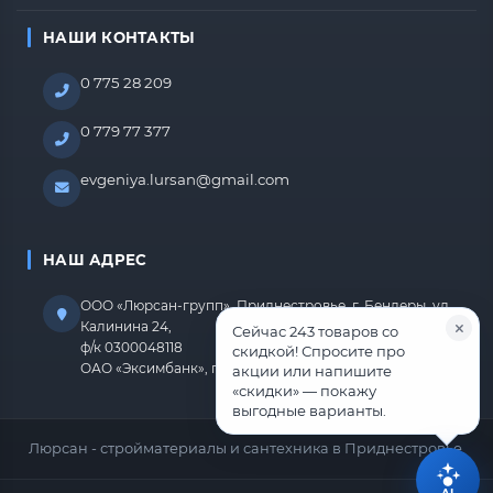
НАШИ КОНТАКТЫ
0 775 28 209
0 779 77 377
evgeniya.lursan@gmail.com
НАШ АДРЕС
ООО «Люрсан-групп», Приднестровье, г. Бендеры, ул.
Калинина 24,
Сейчас 243 товаров со
ф/к 0300048118
скидкой! Спросите про
ОАО «Эксимбанк», г.Бендеры, р/с 2212670000000818
акции или напишите
«скидки» — покажу
выгодные варианты.
Люрсан - стройматериалы и сантехника в Приднестровье.