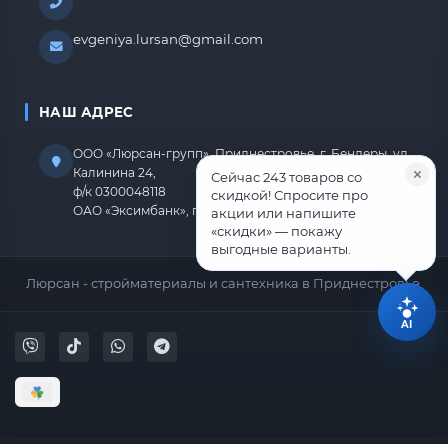
evgeniya.lursan@gmail.com
НАШ АДРЕС
ООО «Люрсан-групп», Приднестровье, г. Бендеры, ул.
Калинина 24,
Сейчас 243 товаров со
ф/к 0300048118
скидкой! Спросите про
ОАО «Эксимбанк», г.Бендеры, р/с 2212670000000818
акции или напишите
«скидки» — покажу
выгодные варианты.
Люрсан - стройматериалы и сантехника в Приднестровье.
AI