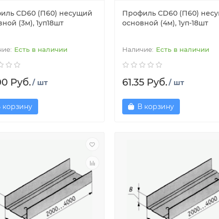
иль CD60 (П60) несущий
Профиль CD60 (П60) нес
ной (3м), 1уп18шт
основной (4м), 1уп-18шт
Есть в наличии
Есть в наличии
00 Руб.
61.35 Руб.
/ шт
/ шт
 корзину
В корзину