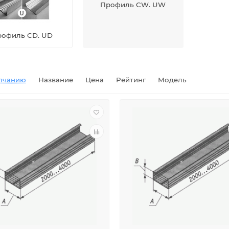
Профиль CW. UW
офиль CD. UD
лчанию
Название
Цена
Рейтинг
Модель