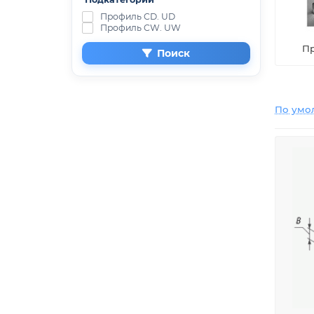
Профиль CD. UD
Профиль CW. UW
Пр
Поиск
По умо