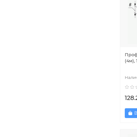
Проф
(4м),
128.
В