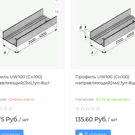
иль UW100 (Сн100)
Профиль UW100 (Сн100)
авляющий(3м),1уп-8шт
направляющий(4м),1уп-8ш
Очень мало
Есть в наличии
75 Руб.
135.60 Руб.
/ шт
/ шт
 корзину
В корзину