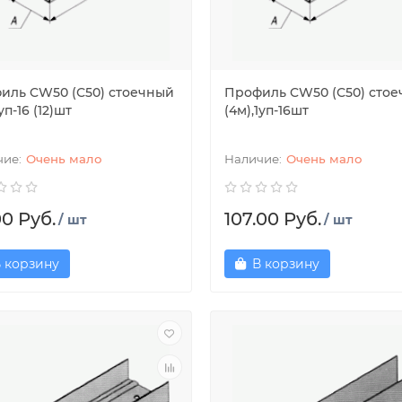
иль CW50 (С50) стоечный
Профиль CW50 (С50) сто
уп-16 (12)шт
(4м),1уп-16шт
Очень мало
Очень мало
00 Руб.
107.00 Руб.
/ шт
/ шт
 корзину
В корзину