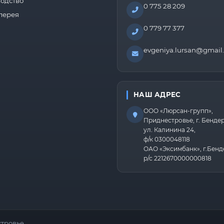
одство
0 775 28 209
лерея
0 779 77 377
evgeniya.lursan@gmail
НАШ АДРЕС
ООО «Люрсан-групп»,
Приднестровье, г. Бенде
ул. Калинина 24,
ф/к 0300048118
ОАО «Эксимбанк», г.Бенд
р/с 2212670000000818
тровье.