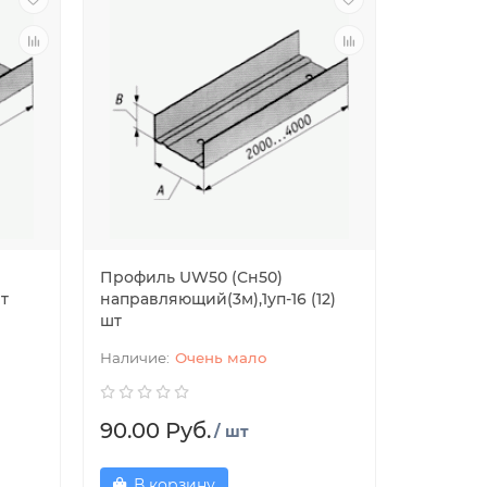
Профиль UW50 (Сн50)
т
направляющий(3м),1уп-16 (12)
шт
Очень мало
90.00 Руб.
/ шт
В корзину