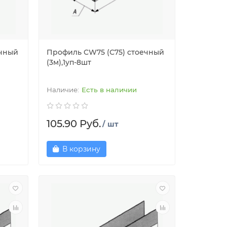
ечный
Профиль CW75 (С75) стоечный
(3м),1уп-8шт
Есть в наличии
105.90 Руб.
/ шт
В корзину