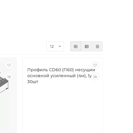
Профиль CD60 (П60) несущий
основной усиленный (4м), 1уп
30шт