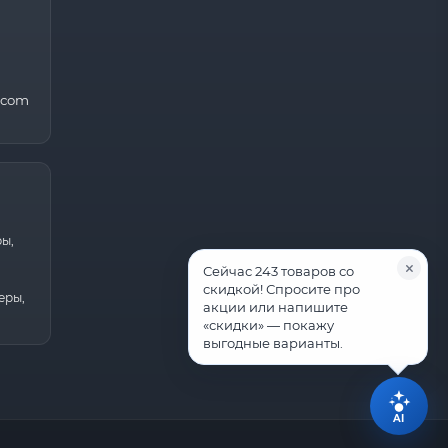
.com
ры,
Сейчас 243 товаров со
скидкой! Спросите про
еры,
акции или напишите
«скидки» — покажу
выгодные варианты.
AI