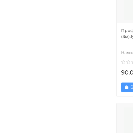
Проф
(3м),1
90.
В