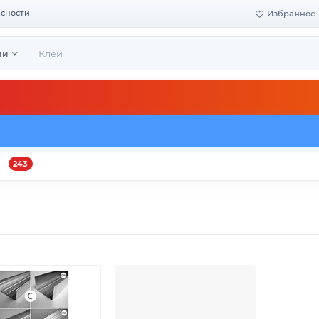
асности
Избранное
ии
243
и
Оплата и доставка
Своё производство
Конта