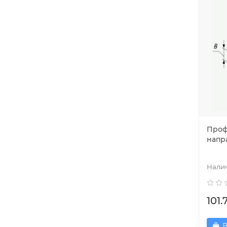
Проф
напр
101.
В