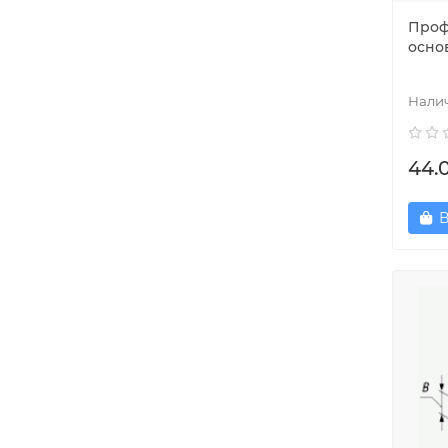
Проф
основ
44.
В