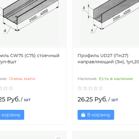
иль CW75 (С75) стоечный
Профиль UD27 (Пн27)
 1уп-8шт
направляющий (3м), 1уп,2
Очень мало
Есть в наличии
25 Руб.
26.25 Руб.
/ шт
/ шт
 корзину
В корзину