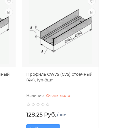
чный
Профиль CW75 (С75) стоечный
(4м), 1уп-8шт
Очень мало
128.25 Руб.
/ шт