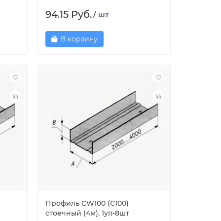
94.15 Руб.
/ шт
В корзину
Профиль CW100 (С100)
стоечный (4м), 1уп-8шт