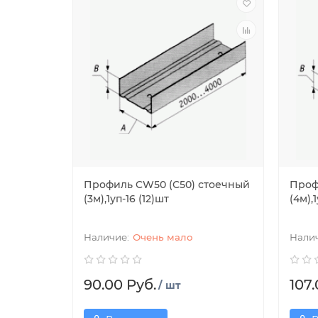
Профиль CW50 (С50) стоечный
Проф
(3м),1уп-16 (12)шт
(4м),
Очень мало
90.00 Руб.
107.
/ шт