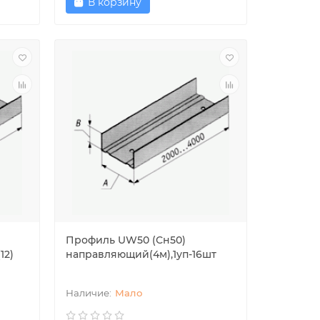
В корзину
Профиль UW50 (Сн50)
12)
направляющий(4м),1уп-16шт
Мало