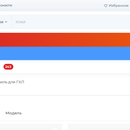
асности
Избранное
ии
243
и
Оплата и доставка
Своё производство
Конта
иль для ГКЛ
Модель