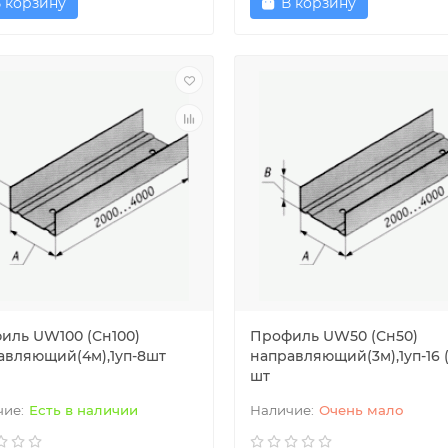
 корзину
В корзину
иль UW100 (Сн100)
Профиль UW50 (Сн50)
авляющий(4м),1уп-8шт
направляющий(3м),1уп-16 (
шт
Есть в наличии
Очень мало