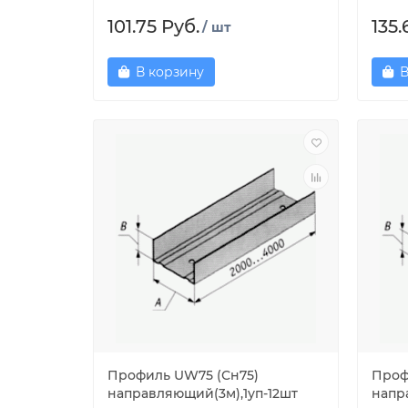
101.75 Руб.
135.
/ шт
В корзину
В
Профиль UW75 (Сн75)
Проф
направляющий(3м),1уп-12шт
напр