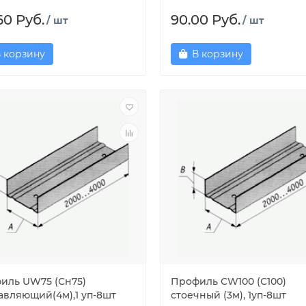
60 Руб.
90.00 Руб.
/ шт
/ шт
 корзину
В корзину
иль UW75 (Сн75)
Профиль CW100 (С100)
авляющий(4м),1 уп-8шт
стоечный (3м), 1уп-8шт