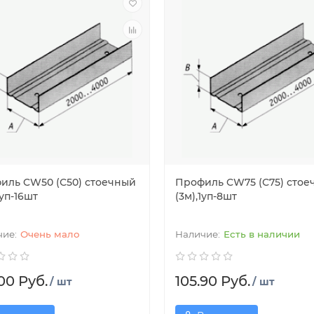
иль CW50 (С50) стоечный
Профиль CW75 (С75) стое
1уп-16шт
(3м),1уп-8шт
Очень мало
Есть в наличии
00 Руб.
105.90 Руб.
/ шт
/ шт