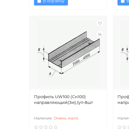
В корзину
В
Профиль UW100 (Сн100)
Проф
направляющий(3м),1уп-8шт
напр
Очень мало