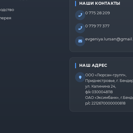
НАШИ КОНТАКТЫ
одство
0 775 28 209
лерея
0 779 77 377
evgeniya.lursan@gmail
НАШ АДРЕС
ООО «Люрсан-групп»,
Приднестровье, г. Бенде
ул. Калинина 24,
ф/к 0300048118
ОАО «Эксимбанк», г.Бенд
р/с 2212670000000818