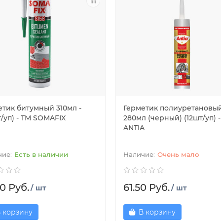
етик битумный 310мл -
Герметик полиуретановы
/уп) - ТМ SOMAFIX
280мл (черный) (12шт/уп) 
ANTIA
Есть в наличии
Очень мало
0 Руб.
61.50 Руб.
/ шт
/ шт
 корзину
В корзину