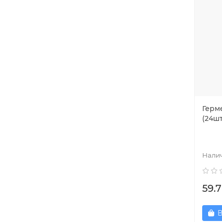
Герм
(24шт
59.7
В