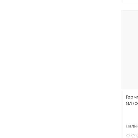
Герм
мл (с