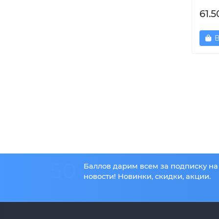
61.5
В
50
Баллов дарим всем за подписку на
новости! Новинки, скидки, акции.