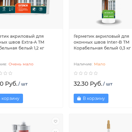
етик акриловый для
Герметик акриловый для
ных швов Extra-A ТМ
оконных швов Inter-B ТМ
ельная белый 1,2 кг
Корабельная белый 0,3 кг
Очень мало
Мало
0 Руб.
32.30 Руб.
/ шт
/ шт
 корзину
В корзину