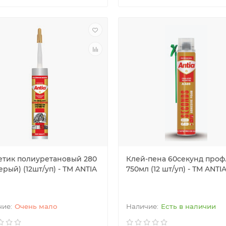
етик полиуретановый 280
Клей-пена 60секунд проф
ерый) (12шт/уп) - TM ANTIA
750мл (12 шт/уп) - ТМ ANTI
Очень мало
Есть в наличии