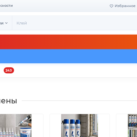
асности
Избранное
ии
243
и
Оплата и доставка
Своё производство
Конта
пены