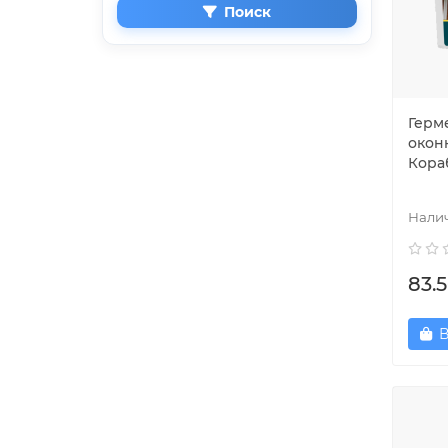
Поиск
Герм
окон
Кораб
83.5
В