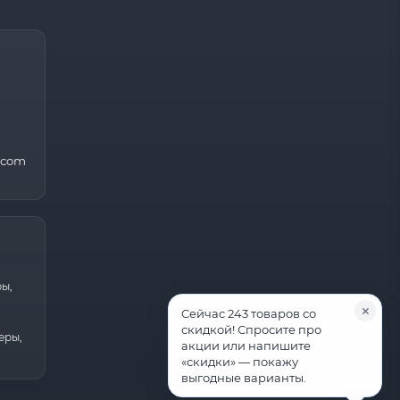
.com
ры,
Сейчас 243 товаров со
скидкой! Спросите про
еры,
акции или напишите
«скидки» — покажу
выгодные варианты.