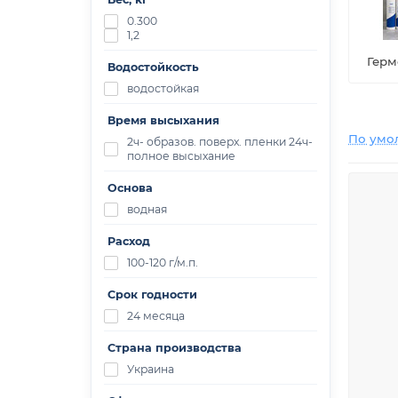
0.300
1,2
Герм
Водостойкость
водостойкая
Время высыхания
По умо
2ч- образов. поверх. пленки 24ч-
полное высыхание
Основа
водная
Расход
100-120 г/м.п.
Срок годности
24 месяца
Страна производства
Украина