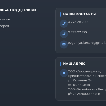
ЖБА ПОДДЕРЖКИ
НАШИ КОНТАКТЫ
одство
0 775 28 209
лерея
0 779 77 377
evgeniya.lursan@gmail
НАШ АДРЕС
ООО «Люрсан-групп»,
Приднестровье, г. Бенде
ул. Калинина 24,
ф/к 0300048118
ОАО «Эксимбанк», г.Бенд
р/с 2212670000000818