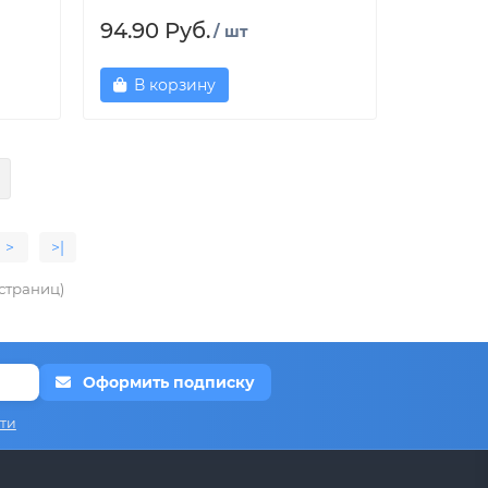
94.90 Руб.
/ шт
В корзину
>
>|
 страниц)
Оформить подписку
ти