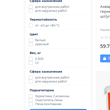
Сфера назначения
Аква
для внутренних работ
для наружных работ
герме
шт/уп
Термостойкость
от -40 до +80 °С
Цвет
белый
красный
59.7
Вес, кг
В
0.300
1,2
Сфера назначения
для внутренних работ
для наружных работ
Подкатегории
Герметики, Силиконы
Очиститель пены
Пена монтажная