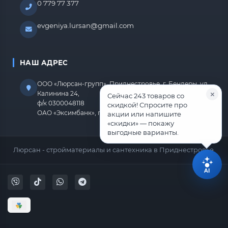
0 779 77 377
evgeniya.lursan@gmail.com
НАШ АДРЕС
ООО «Люрсан-групп», Приднестровье, г. Бендеры, ул.
Калинина 24,
Сейчас 243 товаров со
ф/к 0300048118
скидкой! Спросите про
ОАО «Эксимбанк», г.Бендеры, р/с 2212670000000818
акции или напишите
«скидки» — покажу
выгодные варианты.
Люрсан - стройматериалы и сантехника в Приднестровье.
AI