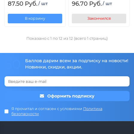
87.50 Руб.
96.70 Руб.
/ шт
/ шт
В корзину
Закончился
Показано с 1 по 12 из 12 (всего 1 страниц)
50
Баллов дарим всем за подписку на новости!
Новинки, скидки, акции.
Оформить подписку
Я прочитал и согласен с условиями
Политика
безопасности