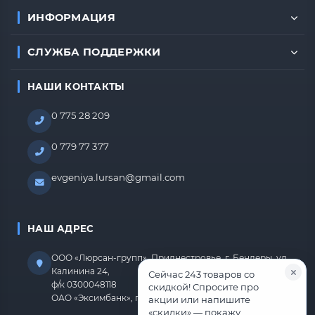
ИНФОРМАЦИЯ
СЛУЖБА ПОДДЕРЖКИ
НАШИ КОНТАКТЫ
0 775 28 209
0 779 77 377
evgeniya.lursan@gmail.com
НАШ АДРЕС
ООО «Люрсан-групп», Приднестровье, г. Бендеры, ул.
Калинина 24,
Сейчас 243 товаров со
ф/к 0300048118
скидкой! Спросите про
ОАО «Эксимбанк», г.Бендеры, р/с 2212670000000818
акции или напишите
«скидки» — покажу