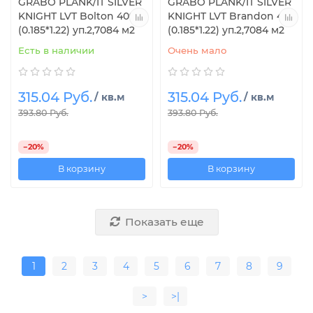
GRABO PLANK/IT SILVER
GRABO PLANK/IT SILVER
KNIGHT LVT Bolton 409
KNIGHT LVT Brandon 483
(0.185*1.22) уп.2,7084 м2
(0.185*1.22) уп.2,7084 м2
Есть в наличии
Очень мало
315.04 Руб.
315.04 Руб.
/ кв.м
/ кв.м
393.80 Руб.
393.80 Руб.
−20%
−20%
В корзину
В корзину
Показать еще
1
2
3
4
5
6
7
8
9
>
>|