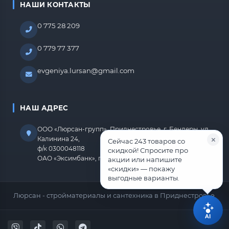
НАШИ КОНТАКТЫ
0 775 28 209
0 779 77 377
evgeniya.lursan@gmail.com
НАШ АДРЕС
ООО «Люрсан-групп», Приднестровье, г. Бендеры, ул.
Калинина 24,
Сейчас 243 товаров со
ф/к 0300048118
скидкой! Спросите про
ОАО «Эксимбанк», г.Бендеры, р/с 2212670000000818
акции или напишите
«скидки» — покажу
выгодные варианты.
Люрсан - стройматериалы и сантехника в Приднестровье.
AI