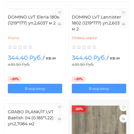
-20%
-20%
DOMINO LVT Eleria 1806
DOMINO LVT Lannister
(1219*177) уп.2,6037 м 2
1802 (1219*177) уп.2,6037
м 2
Мало
Очень мало
344.40 Руб.
344.40 Руб.
/ кв.м
/ кв.м
430.50 Руб.
430.50 Руб.
−20%
−20%
В корзину
В корзину
-20%
-20%
GRABO PLANK/IT LVT
Baelish 04 (0.185*1.22)
уп.2,7084 м2