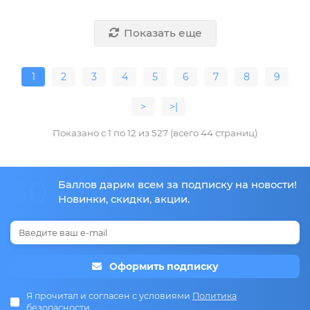
Показать еще
1
2
3
4
5
6
7
8
9
>
>|
Показано с 1 по 12 из 527 (всего 44 страниц)
50
Баллов дарим всем за подписку на новости!
Новинки, скидки, акции.
Оформить подписку
Я прочитал и согласен с условиями
Политика
безопасности