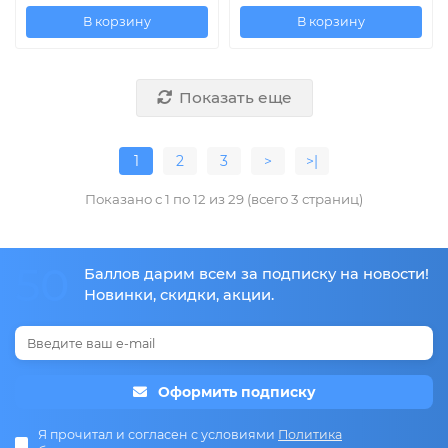
В корзину
В корзину
Показать еще
1
2
3
>
>|
Показано с 1 по 12 из 29 (всего 3 страниц)
50
Баллов дарим всем за подписку на новости!
Новинки, скидки, акции.
Оформить подписку
Я прочитал и согласен с условиями
Политика